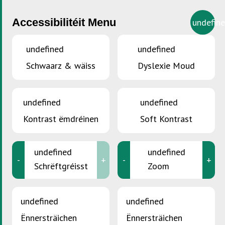
Accessibilitéit Menu
undefin
undefined
undefined
Schwaarz & wäiss
Dyslexie Moud
DIR SITT HEI :
Accueil
>
Produktempfänger
undefined
undefined
Kreeslafwirtschaft
Kontrast ëmdréinen
Soft Kontrast
Allgemeng Iwwersiicht
undefined
undefined
SDK Circular-Produkter
-
+
-
+
Schrëftgréisst
Zoom
Oeko-Pur
Produkter fir weider ze benotzen
undefined
undefined
Produktempfänger
Ënnersträichen
Ënnersträichen
SDK-Entsuergungspartner