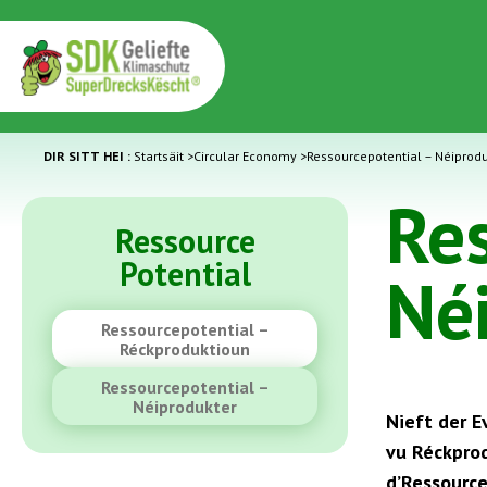
DIR SITT HEI :
Startsäit
>
Circular Economy
>
Ressourcepotential – Néiprod
Re
Ressource
Potential
Né
Ressourcepotential –
Réckproduktioun
Ressourcepotential –
Néiprodukter
Nieft der E
vu Réckpro
d’Ressourc