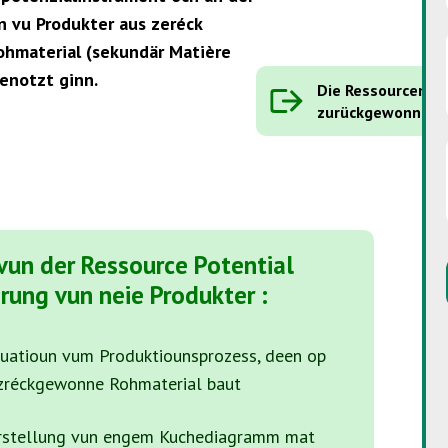
n vu Produkter aus zeréck
hmaterial (sekundär Matière
enotzt ginn.
Die Ressourcenpot
zurückgewonnen 
 vun der Ressource Potential
erung vun neie Produkter :
luatioun vum Produktiounsprozess, deen op
 zréckgewonne Rohmaterial baut
erstellung vun engem Kuchediagramm mat