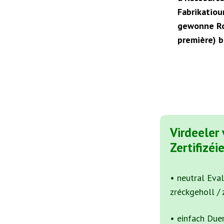
Fabrikatiou
gewonne Ro
première) b
Virdeeler
Zertifizéi
• neutral Eva
zréckgeholl /
• einfach Du