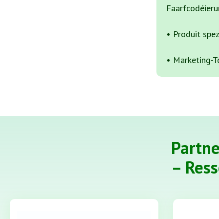
Faarfcodéier
• Produit spez
• Marketing-To
Partn
– Ress