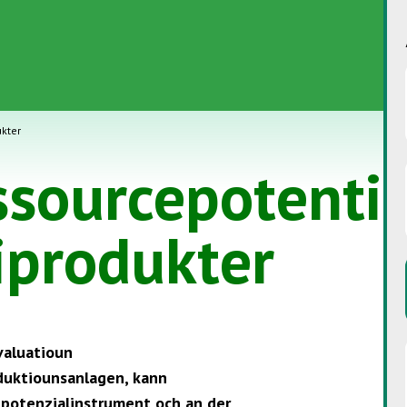
ukter
ssourcepotentia
iprodukter
valuatioun
duktiounsanlagen, kann
epotenzialinstrument och an der