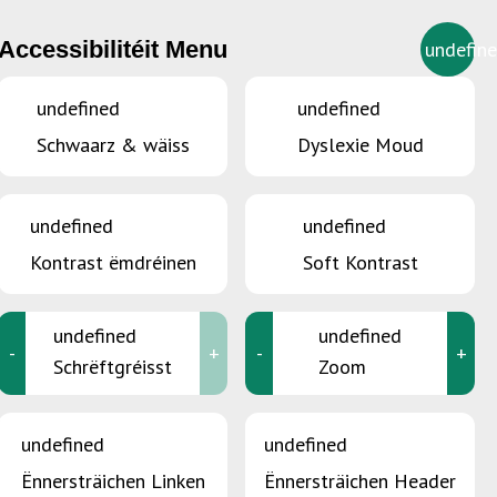
Accessibilitéit Menu
undefin
LU
undefined
undefined
Schwaarz & wäiss
Dyslexie Moud
l –
undefined
undefined
Kontrast ëmdréinen
Soft Kontrast
undefined
undefined
-
+
-
+
Schrëftgréisst
Zoom
undefined
undefined
Ënnersträichen Linken
Ënnersträichen Header