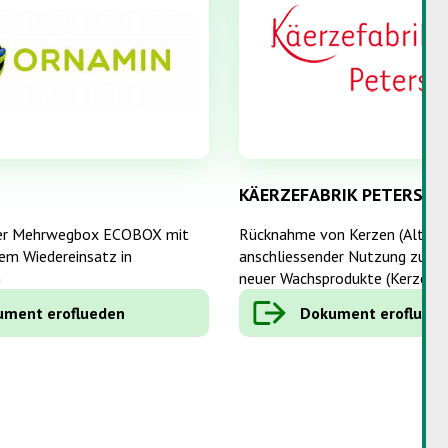
KÄERZEFABRIK PETERS
er Mehrwegbox ECOBOX mit
Rücknahme von Kerzen (Altwac
em Wiedereinsatz in
anschliessender Nutzung zur H
n
neuer Wachsprodukte (Kerzen, 
ment eroflueden
Dokument eroflued