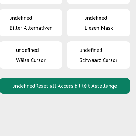
undefined
undefined
Biller Alternativen
Liesen Mask
ential- Zertifizierung von Neuprodukten mittels
Rohstoffen
undefined
undefined
Wäiss Cursor
Schwaarz Cursor
undefined
Reset all Accessibilitéit Astellunge