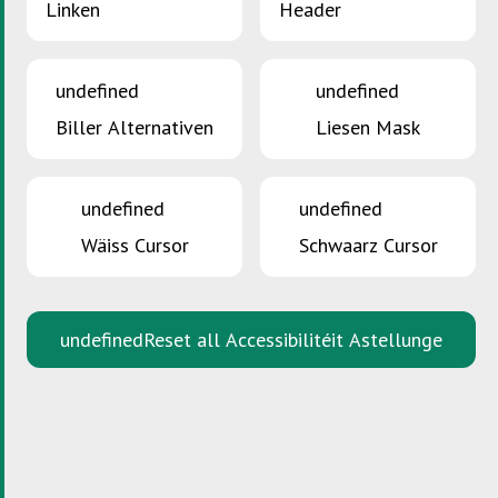
Linken
Header
OFFALLGESTIOUNSPLANG: EKOLOGESCH
GESTIOUN VUM OFFALL AM BETRIB
undefined
undefined
Biller Alternativen
Liesen Mask
undefined
undefined
Wäiss Cursor
Schwaarz Cursor
undefined
Reset all Accessibilitéit Astellunge