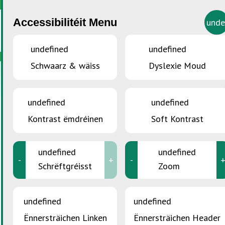
Accessibilitéit Menu
unde
undefined
undefined
Schwaarz & wäiss
Dyslexie Moud
DIR SITT HEI :
Accueil
>
Agence Immobilière Claude Michels
Agence Immobilière
undefined
undefined
Claude Michels
Kontrast ëmdréinen
Soft Kontrast
undefined
undefined
-
+
-
Schrëftgréisst
Zoom
undefined
undefined
Ënnersträichen Linken
Ënnersträichen Header