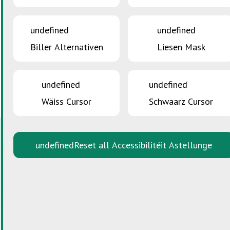
Agence Immobilière Claude Michels
11, place du Marché
undefined
undefined
L-5555 Remich
Biller Alternativen
Liesen Mask
Mail:
info@michels.lu
www.michels.lu
Tel.: +352 23 69 93 11
undefined
undefined
Wäiss Cursor
Schwaarz Cursor
undefined
Reset all Accessibilitéit Astellunge
RÉSIDENCE ANTIBES
8, rue Dicks
L-5521 Remich