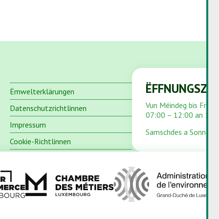
ËFFNUNGSZÄ
Ëmwelterklärungen
Vun Méindeg bis Freid
Datenschutzrichtlinnen
07:00 – 12:00 an 13:
Impressum
Samschdes a Sonndes
Cookie-Richtlinnen