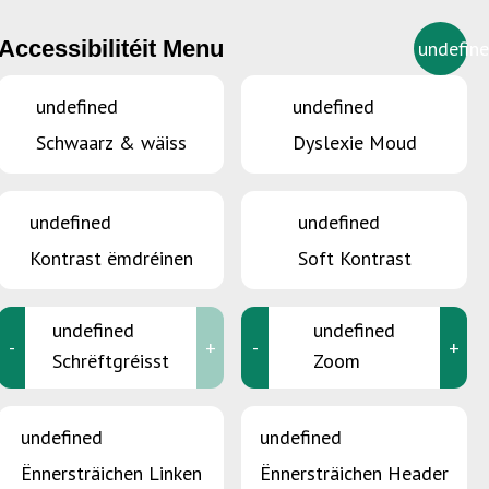
Accessibilitéit Menu
undefin
LU
undefined
undefined
Schwaarz & wäiss
Dyslexie Moud
undefined
undefined
Kontrast ëmdréinen
Soft Kontrast
undefined
undefined
-
+
-
+
Schrëftgréisst
Zoom
undefined
undefined
Ënnersträichen Linken
Ënnersträichen Header