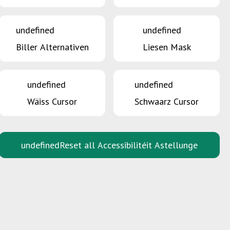
undefined
undefined
Biller Alternativen
Liesen Mask
undefined
undefined
Wäiss Cursor
Schwaarz Cursor
undefined
Reset all Accessibilitéit Astellunge