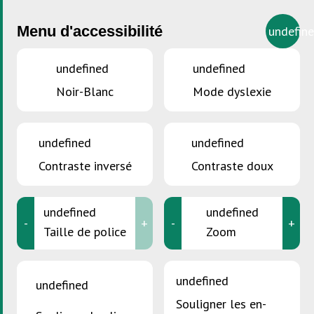
Menu d'accessibilité
undefin
undefined
undefined
Noir-Blanc
Mode dyslexie
undefined
undefined
Contraste inversé
Contraste doux
undefined
undefined
-
+
-
+
Taille de police
Zoom
undefined
undefined
VOUS ÊTES ICI :
Accueil
>
SDK Akademie
Souligner les en-