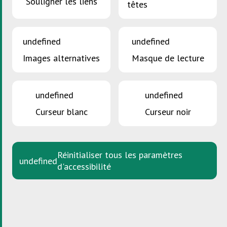
Souligner les liens
têtes
SDK Akademie
undefined
undefined
Aperçu général
Images alternatives
Masque de lecture
Enseignement
Entreprises
undefined
undefined
Centres de ressources
Curseur blanc
Curseur noir
Gestionnaires d’immeubles et
secteur immobilier
Citoyens
Réinitialiser tous les paramètres
undefined
d'accessibilité
SDK Akademie
La SDK Akademie, partie de l’action
SuperDrecksKëscht®, propose une variété d’offres