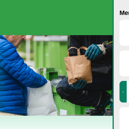
Men
-