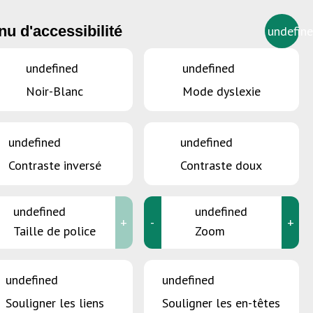
u d'accessibilité
undefin
FR
undefined
undefined
Noir-Blanc
Mode dyslexie
tique
undefined
undefined
Contraste inversé
Contraste doux
undefined
undefined
+
-
+
Taille de police
Zoom
undefined
undefined
Souligner les liens
Souligner les en-têtes