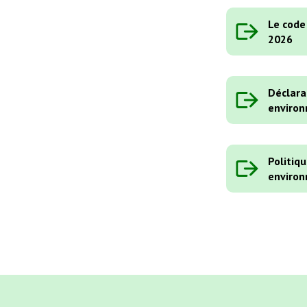
Le code
2026
Déclara
enviro
Politiq
enviro