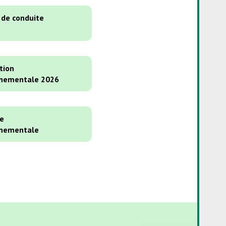
 de conduite
tion
nnementale 2026
ue
nnementale