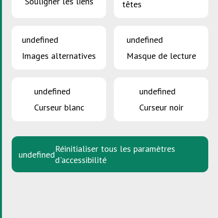
Souligner les liens
têtes
Consommation durable
undefined
undefined
Aperçu général
Images alternatives
Masque de lecture
Shop Green
Repair&Share
undefined
undefined
ECOBOX
Curseur blanc
Curseur noir
Green Events
Green Events
Réinitialiser tous les paramètres
undefined
d'accessibilité
Il ne se passe pas un weekend au Grand-Duché de
Luxembourg sans une fête de village, un festival,
un événement sportif ou culturel. Cette