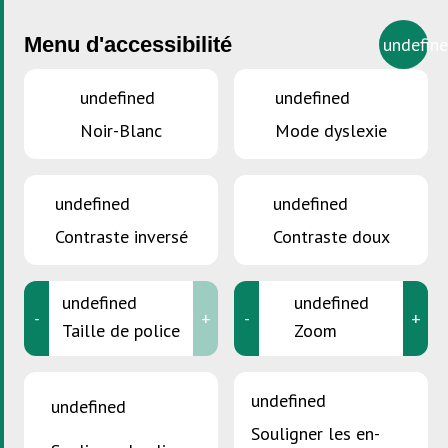
Menu d'accessibilité
undefin
undefined
undefined
Noir-Blanc
Mode dyslexie
undefined
undefined
Contraste inversé
Contraste doux
undefined
undefined
-
+
-
+
Taille de police
Zoom
undefined
undefined
VOUS ÊTES ICI :
Accueil
>
Consommation durable
>
Green Events
Souligner les en-