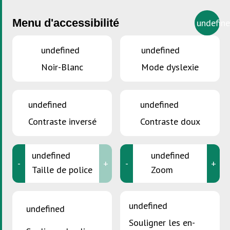
Menu d'accessibilité
undefin
undefined
undefined
Noir-Blanc
Mode dyslexie
VOUS ÊTES ICI :
Accueil
>
Consommation durable
>
ECOBOX
undefined
undefined
Consommation durable
Contraste inversé
Contraste doux
Aperçu général
undefined
undefined
Shop Green
-
+
-
+
Taille de police
Zoom
Repair&Share
ECOBOX
undefined
undefined
Green Events
Souligner les en-