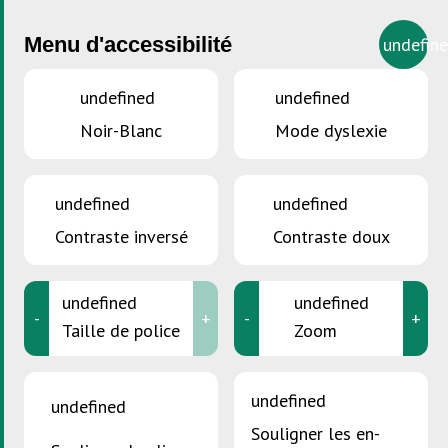
Menu d'accessibilité
undefin
undefined
undefined
Noir-Blanc
Mode dyslexie
VOUS ÊTES ICI :
Accueil
>
SDK pour les ménages
undefined
undefined
SDK pour Ménages
Contraste inversé
Contraste doux
Aperçu général
undefined
undefined
Collecte mobile
-
+
-
+
Taille de police
Zoom
Service de collecte des produits SDK
Recyclage comme nouvel élan pour
la société
undefined
undefined
Centres de ressources
Souligner les en-