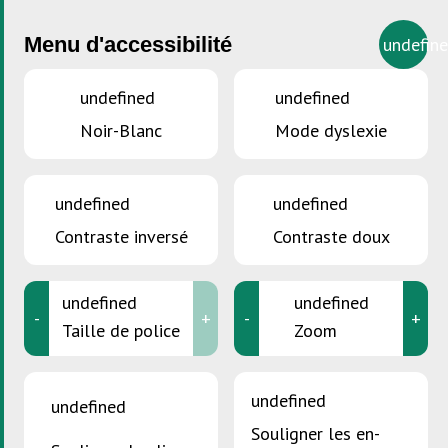
Menu d'accessibilité
undefin
undefined
undefined
Noir-Blanc
Mode dyslexie
VOUS ÊTES ICI :
Accueil
>
Condition d’utilisation
Condition d’utilisation
undefined
undefined
Contraste inversé
Contraste doux
1. Contenu du site
undefined
undefined
-
+
-
+
Taille de police
Zoom
La
SuperDrecksKëscht®
ne peut se porter responsable
des éventuelles erreurs ou manques de données de
undefined
undefined
ce site internet. Le contenu est cependant complété
Souligner les en-
et actualisé autant que possible, même si face à la