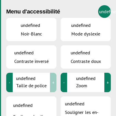
Menu d'accessibilité
undefin
undefined
undefined
Noir-Blanc
Mode dyslexie
VOUS ÊTES ICI :
Accueil
>
Economie circulaire
>
Potentiel de
ressources – Production inverse
undefined
undefined
Contraste inversé
Contraste doux
Potentiel de ressources
Potentiel de ressources – Production
undefined
undefined
inverse
-
+
-
+
Taille de police
Zoom
Potentiel de ressources – nouveaux
produits
undefined
undefined
Potentiel de ressources –
Souligner les en-