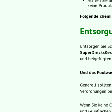
Achten Sie b
keine Produk
Folgende chemi
Entsorg
Entsorgen Sie S
SuperDrecksKë
und beigefügten 
Und das Poolwa
Generell sollten
Verordnungen ber
Wenn Sie keine C
und Grünflächen 