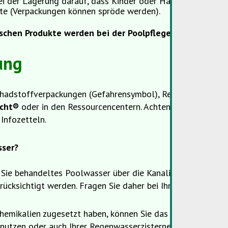
ei der Lagerung darauf, dass Kinder oder Haustiere nicht 
te (Verpackungen können spröde werden).
schen Produkte werden bei der Poolpflege eingesetzt
:
ung
chadstoffverpackungen (Gefahrensymbol), Reste und Altpr
scht®
oder in den Ressourcencentern. Achten Sie auch bei d
Infozetteln.
sser?
 Sie behandeltes Poolwasser über die Kanalisation ablasse
ücksichtigt werden. Fragen Sie daher bei Ihrer Gemeinde n
hemikalien zugesetzt haben, können Sie das Wasser natürli
nutzen oder auch Ihrer Regenwasserzisterne zuleiten.