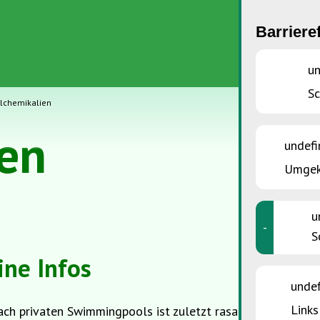
Barriere
un
S
lchemikalien
en
undefi
Umgek
u
-
S
ne Infos
unde
Links
ch privaten Swimmingpools ist zuletzt rasant gestiegen. 