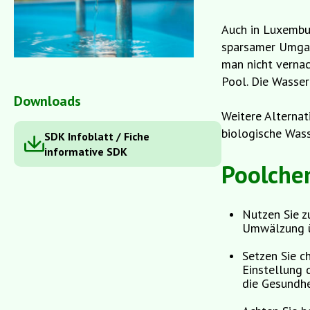
Auch in Luxembu
sparsamer Umgan
man nicht verna
Pool. Die Wasser
Downloads
Weitere Alternat
biologische Wass
SDK Infoblatt / Fiche
informative SDK
Poolche
Nutzen Sie z
Umwälzung üb
Setzen Sie c
Einstellung
die Gesundhe