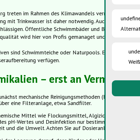
rg treten im Rahmen des Klimawandels vermehrt Trockenpe
undefin
g mit Trinkwasser ist daher notwendig. Auch den Energiev
Alternat
chlässigen. Öffentliche Schwimmbäder und Bademöglichkeit
qualität wird hier von Profis gemanaget und kontrolliert.
unde
iven sind Schwimmteiche oder Naturpools. Ein neuer Trend 
eraufbereitung verfügen.
Weiß
mikalien – erst an Vermeidun
unächst mechanische Reinigungsmethoden (Bodensauger, Kes
er eine Filteranlage, etwa Sandfilter.
hemische Mittel wie Flockungsmittel, Algizide, Überwinteru
 des pH-Wertes und Desinfektion nur bestimmungsgemäss e
it und die Umwelt. Achten Sie auf Dosieranleitungen.