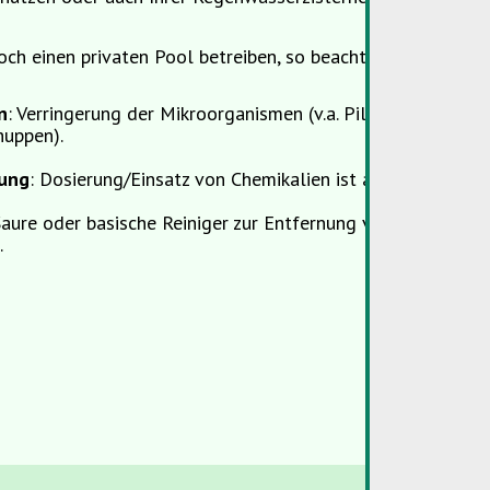
och einen privaten Pool betreiben, so beachten Sie bitte f
n
: Verringerung der Mikroorganismen (v.a. Pilze, Bakterien)
huppen).
rung
: Dosierung/Einsatz von Chemikalien ist abhängig vom 
aure oder basische Reiniger zur Entfernung von mineralis
.