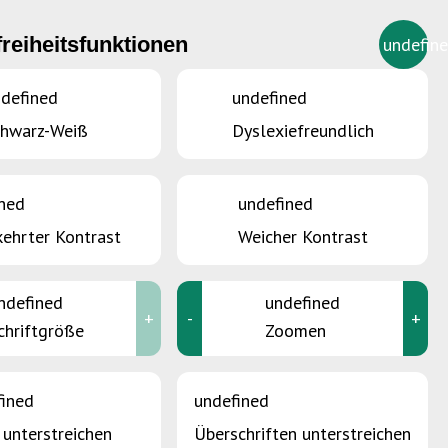
freiheitsfunktionen
undefin
DE
defined
undefined
chwarz-Weiß
Dyslexiefreundlich
ned
undefined
ehrter Kontrast
Weicher Kontrast
ndefined
undefined
+
-
+
chriftgröße
Zoomen
fined
undefined
 unterstreichen
Überschriften unterstreichen
Aber man sollte auch an die Umwelt denken !