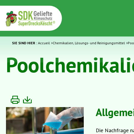
SIE SIND HIER :
Accueil
>
Chemikalien, Lösungs- und Reinigungsmittel
>
Poo
Poolchemikali
Allgemei
Die Nachfrage na