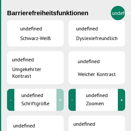
Barrierefreiheitsfunktionen
undefin
undefined
undefined
Schwarz-Weiß
Dyslexiefreundlich
Geschützt : Infoportal
undefined
undefined
Umgekehrter
Weicher Kontrast
SDK ALLGEMEIN
Kontrast
Die SDK international
undefined
undefined
-
+
-
+
www.ressourcenpotential.com
Schriftgröße
Zoomen
NATIONALE ABFALLWIRTSCHAFT
undefined
undefined