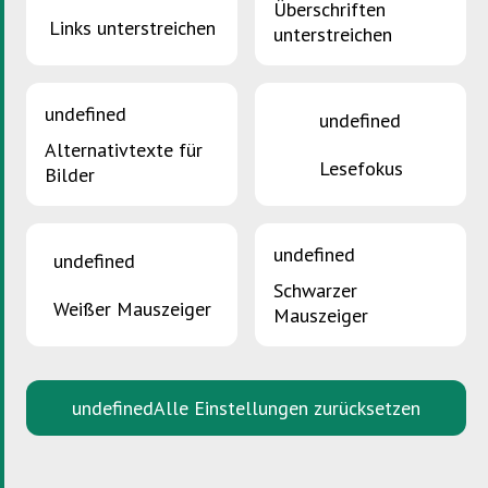
Informationen zur gesetzeskonformen
Überschriften
Produktabwicklung :
Emweltprozeduren
/
Links unterstreichen
unterstreichen
Offäll a Ressourcen
D Codes
undefined
undefined
R Codes
Alternativtexte für
Lesefokus
Bilder
Adressen von autorisierten
Transportunternehmen
Ecotrel / Ecobatterien Anlieferformular
undefined
undefined
D/F
Schwarzer
Weißer Mauszeiger
Ecotrel / Ecobatterien
Mauszeiger
Anlieferbedingungen D/F
Ecotrel / Ecobatterien (e-collect.lu)
undefined
Alle Einstellungen zurücksetzen
Ecotrel
/
Ecobatterien
Valorlux