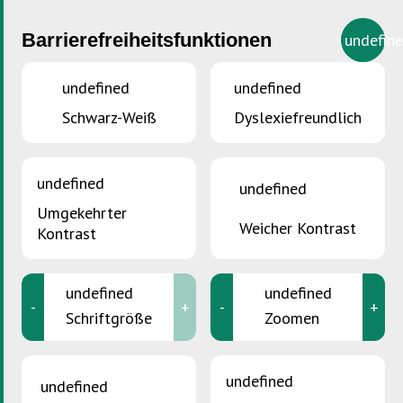
Barrierefreiheitsfunktionen
undefin
undefined
undefined
Schwarz-Weiß
Dyslexiefreundlich
SIE SIND HIER :
Accueil
>
Eis Partners
undefined
undefined
Informationen zur SDK
Umgekehrter
Weicher Kontrast
Kontrast
Über uns
Unser Team
undefined
undefined
-
+
-
+
Unsere Partner
Schriftgröße
Zoomen
Philosophie und Umweltpolitik
SDK International
undefined
undefined
Jobangebote