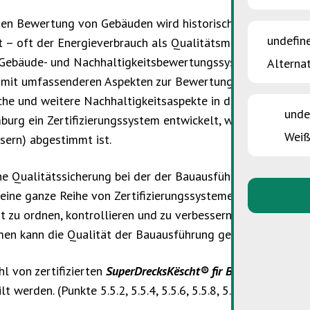
en Bewertung von Gebäuden wird historisch gesehen – wobe
undefin
t – oft der Energieverbrauch als Qualitätsmerkmal herangez
Gebäude- und Nachhaltigkeitsbewertungssystemen, die sich
Alternat
mit umfassenderen Aspekten zur Bewertung der Wohnqualitä
sche und weitere Nachhaltigkeitsaspekte in die Gebäudebe
unde
urg ein Zertifizierungssystem entwickelt, was besonders 
Weiß
sern) abgestimmt ist.
e Qualitätssicherung bei der der Bauausführung ist ein Sc
 eine ganze Reihe von Zertifizierungssysteme, die es Firme
it zu ordnen, kontrollieren und zu verbessern. Diese Syst
irmen kann die Qualität der Bauausführung gesteigert werde
l von zertifizierten
SuperDrecksKëscht® fir Betriber
Firmen 
ilt werden. (Punkte 5.5.2, 5.5.4, 5.5.6, 5.5.8, 5.5.10 des 