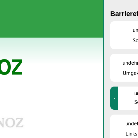
Barriere
un
S
OZ
undefi
Umgek
u
-
S
unde
Links