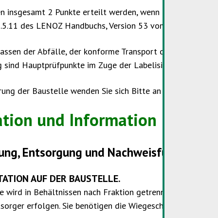
 insgesamt 2 Punkte erteilt werden, wenn ein globales 
 5.5.11 des LENOZ Handbuchs, Version 53 vom 12. Dezember
assen der Abfälle, der konforme Transport der Abfälle, di
 sind Hauptprüfpunkte im Zuge der Labelisierung der Bau
erung der Baustelle wenden Sie sich Bitte an
Eric Corrignan
ation und Information
ung, Entsorgung und Nachweisführung
ATION AUF DER BAUSTELLE.
le wird in Behältnissen nach Fraktion getrennt und gesam
tsorger erfolgen. Sie benötigen die Wiegescheine oder Rec