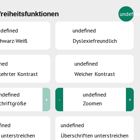
freiheitsfunktionen
undefin
DE
defined
undefined
chwarz-Weiß
Dyslexiefreundlich
ned
undefined
ehrter Kontrast
Weicher Kontrast
ndefined
undefined
+
-
+
chriftgröße
Zoomen
fined
undefined
 unterstreichen
Überschriften unterstreichen