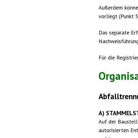
Außerdem können
vorliegt (Punkt
Das separate Erf
Nachweisführung
Für die Registri
Organis
Abfalltrenn
A) STAMMELST
Auf der Baustel
autorisierten En