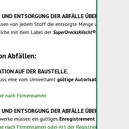
 UND ENTSORGUNG DER ABFÄLLE ÜBER DIE EINZE
sen von jedem Stoff die entsorgte Menge und den Abnehm
elche mit dem Label der
SuperDrecksKëscht® fir Betriber
ausg
on Abfällen:
TION AUF DER BAUSTELLE.
muss eine vom Umweltamt
gültige Autorisation
vorweisen 
he nach Firmennamen
 UND ENTSORGUNG DER ABFÄLLE ÜBER DIE EINZEL
ewerke müssen ein gültiges
Enregistrement
vom Umweltamt
he nach Firmennamen oder Art der Registrierung