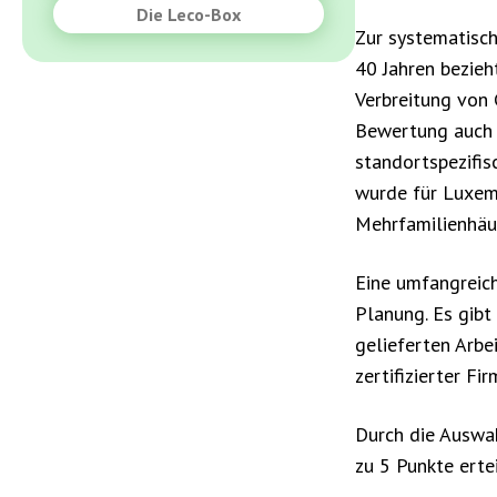
Die Leco-Box
Zur systematisch
40 Jahren bezieh
Verbreitung von 
Bewertung auch 
standortspezifi
wurde für Luxemb
Mehrfamilienhäu
Eine umfangreich
Planung. Es gibt
gelieferten Arbe
zertifizierter F
Durch die Auswah
zu 5 Punkte erte