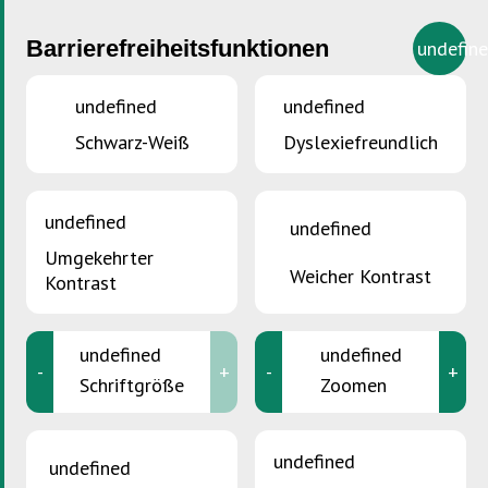
Barrierefreiheitsfunktionen
undefin
undefined
undefined
Schwarz-Weiß
Dyslexiefreundlich
SIE SIND HIER :
Accueil
>
Impressum
Impressum
undefined
undefined
Umgekehrter
Weicher Kontrast
Kontrast
1. Inhalt des
undefined
undefined
Onlineangebots
-
+
-
+
Schriftgröße
Zoomen
Die
SuperDrecksKëscht®
kann keinerlei Gewähr für die
Korrektheit und Vollständigkeit des Inhalts dieser
undefined
undefined