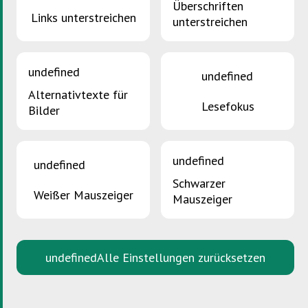
Überschriften
Links unterstreichen
unterstreichen
undefined
undefined
Alternativtexte für
Lesefokus
Bilder
undefined
undefined
Schwarzer
Weißer Mauszeiger
Mauszeiger
22 Juli 2026
GREEN EVENTS: NACHHALTIGE
VERANSTALTUNGEN MIT MEHRWERT
undefined
Alle Einstellungen zurücksetzen