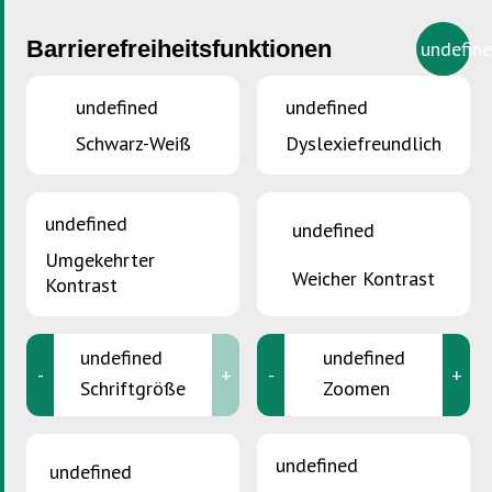
Barrierefreiheitsfunktionen
undefin
undefined
undefined
Schwarz-Weiß
Dyslexiefreundlich
SIE SIND HIER :
Accueil
>
Neuigkeiten
undefined
undefined
Neuigkeiten
Umgekehrter
Weicher Kontrast
Kontrast
Bleiben Sie über die neuesten Initiativen, Projekte
und Veranstaltungen von SuperDrecksKëscht®
undefined
undefined
-
+
-
+
informiert. Entdecken Sie unsere Aktionen für ein
Schriftgröße
Zoomen
nachhaltigeres Luxemburg und verfolgen Sie die
neuesten Entwicklungen in der Abfallwirtschaft
undefined
undefined
und im Umweltschutz.