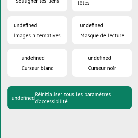
Souligner les liens
têtes
Posted in
Actualités
Méi aktiv Movilitéit
undefined
undefined
Posted on
juin 28, 2021
mai 13, 2025
by
Tamara Merenz
Images alternatives
Masque de lecture
undefined
undefined
Curseur blanc
Curseur noir
Posted in
Actualités
Navigation
Articles plus récents
des
Réinitialiser tous les paramètres
undefined
d'accessibilité
articles
Zone Industrielle Piret