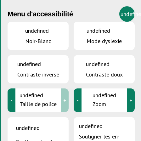
Catégorie :
Actualités
Menu d'accessibilité
undefin
Le mégot n’est pas la fin de la cigarette.
Posted on
septembre 21, 2021
novembre 17, 2025
by
undefined
undefined
Tamara Merenz
Noir-Blanc
Mode dyslexie
undefined
undefined
Contraste inversé
Contraste doux
Posted in
Actualités
Internet vert
undefined
undefined
-
+
-
+
Posted on
novembre 8, 2021
novembre 17, 2025
by
Tamara
Taille de police
Zoom
Merenz
undefined
undefined
Souligner les en-