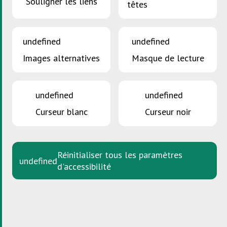
Souligner les liens
têtes
undefined
undefined
Images alternatives
Masque de lecture
undefined
undefined
Curseur blanc
Curseur noir
Réinitialiser tous les paramètres
undefined
d'accessibilité
Zone Industrielle Piret
L-7737 Colmar-Berg