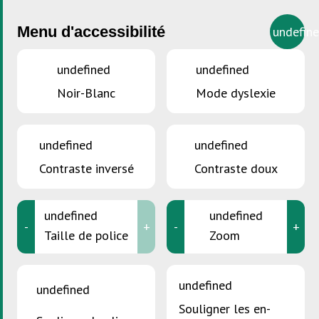
Menu d'accessibilité
undefin
undefined
undefined
Noir-Blanc
Mode dyslexie
VOUS ÊTES ICI :
Accueil
>
Méi aktiv Movilitéit
Méi aktiv Movilitéit
undefined
undefined
Contraste inversé
Contraste doux
Article publié le 28 juin 2021
undefined
undefined
-
+
-
+
E klenge Schrëtt fir mech. E grousse Schrëtt fir
Taille de police
Zoom
meng Ëmwelt.
undefined
undefined
Souligner les en-