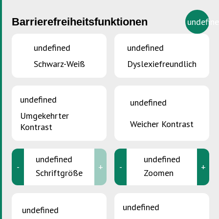
Barrierefreiheitsfunktionen
undefin
undefined
undefined
Schwarz-Weiß
Dyslexiefreundlich
undefined
undefined
Umgekehrter
Weicher Kontrast
Kontrast
undefined
undefined
-
+
-
+
Schriftgröße
Zoomen
undefined
SIE SIND HIER :
Accueil
>
Lehrer, Erzieher und Pädagogisches
undefined
Personal