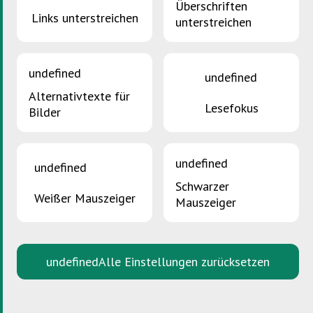
Überschriften
Links unterstreichen
unterstreichen
SDK Akademie
undefined
undefined
Allgemeiner Überblick
Alternativtexte für
Lesefokus
Bilder
Schule
Grundschule
undefined
undefined
Sekundarschule
Schwarzer
Weißer Mauszeiger
Mauszeiger
Maison Relais
Lehrer, Erzieher und Pädagogisches
Personal
undefined
Alle Einstellungen zurücksetzen
Betriebe
Ressourcencenter