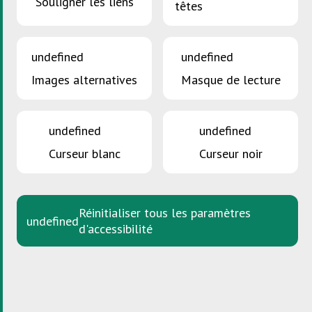
Souligner les liens
têtes
undefined
undefined
Images alternatives
Masque de lecture
undefined
undefined
Téléchargements
Curseur blanc
Curseur noir
SDK Infoblatt / Fiche
informative SDK
Réinitialiser tous les paramètres
Informations générales
undefined
d'accessibilité
Lors de la dernière analyse des déchets résiduels,
qui a été effectuée en 2022, des quantités non
négligeables de résidus de bitume et de carton