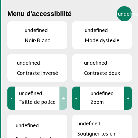
Menu d'accessibilité
undefin
undefined
undefined
Noir-Blanc
Mode dyslexie
VOUS ÊTES ICI :
Accueil
>
Mélanges bitumineux et produits
goudronneux
undefined
undefined
Mélanges bitumineux et
Contraste inversé
Contraste doux
produits goudronneux
undefined
undefined
-
+
-
+
Taille de police
Zoom
undefined
undefined
Souligner les en-