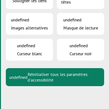
Souligner les liens
têtes
undefined
undefined
Images alternatives
Masque de lecture
Liens externes
undefined
undefined
Curseur blanc
Curseur noir
Ouni Pestiziden
Informations générales
Réinitialiser tous les paramètres
undefined
d'accessibilité
Parallèlement aux effets recherchés sur les animaux
nuisibles et les mauvaises herbes, les pesticides ont
souvent un impact toxique sur les autres plantes, les
animaux et l’homme. Les produits plus anciens