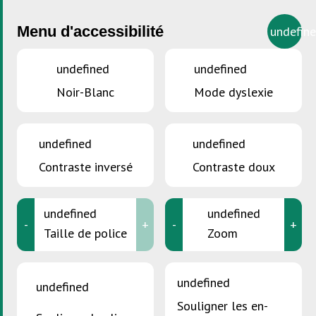
Menu d'accessibilité
undefin
undefined
undefined
Noir-Blanc
Mode dyslexie
VOUS ÊTES ICI :
Accueil
>
Pesticides et engrais
Pesticides et engrais
undefined
undefined
Contraste inversé
Contraste doux
undefined
undefined
-
+
-
+
Taille de police
Zoom
undefined
undefined
Souligner les en-