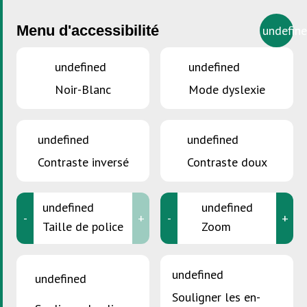
Menu d'accessibilité
undefin
undefined
undefined
Noir-Blanc
Mode dyslexie
VOUS ÊTES ICI :
Accueil
>
Produits contenant de l’amiante
Produits contenant de
undefined
undefined
l'amiante
Contraste inversé
Contraste doux
undefined
undefined
-
+
-
+
Taille de police
Zoom
undefined
undefined
Souligner les en-