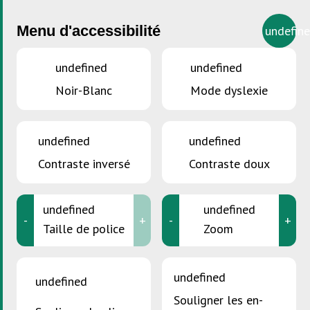
Menu d'accessibilité
undefin
undefined
undefined
Noir-Blanc
Mode dyslexie
undefined
undefined
Contraste inversé
Contraste doux
undefined
undefined
-
+
-
+
Taille de police
Zoom
undefined
undefined
VOUS ÊTES ICI :
Accueil
>
Entreprises et institutions
Souligner les en-