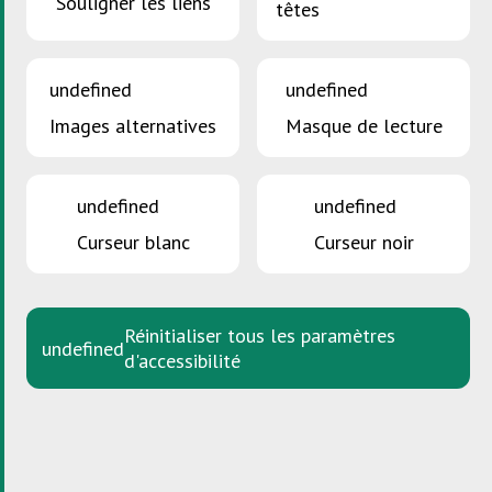
Souligner les liens
têtes
SDK Akademie
undefined
undefined
Aperçu général
Images alternatives
Masque de lecture
Enseignement
Entreprises
undefined
undefined
Curseur blanc
Curseur noir
Entreprises et institutions
Entreprises, institutions et
administrations publiques
Réinitialiser tous les paramètres
undefined
d'accessibilité
Entreprises artisanales
Centres de ressources
Gestionnaires d’immeubles et
secteur immobilier