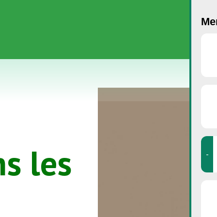
Men
s les
-