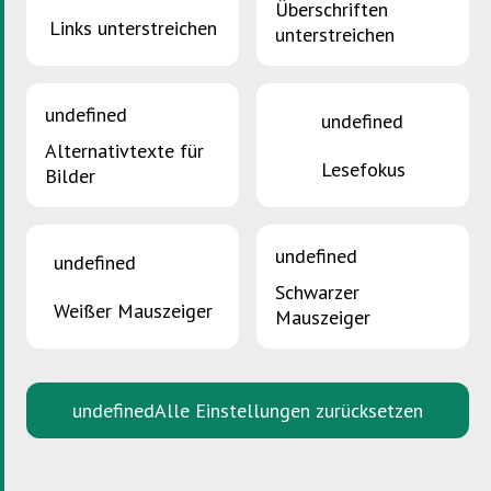
Überschriften
Links unterstreichen
unterstreichen
Externe Links
undefined
undefined
Alternativtexte für
Käerzefabrik
Lesefokus
Bilder
Letzshop
undefined
undefined
Downloads
Schwarzer
Weißer Mauszeiger
Mauszeiger
Feuille informative SDK /
Infloblatt SDK
undefined
Alle Einstellungen zurücksetzen
Ressourcenpotential Kerzen
Allgemeine Infos