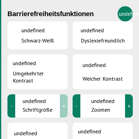
Barrierefreiheitsfunktionen
undefin
undefined
undefined
Schwarz-Weiß
Dyslexiefreundlich
SIE SIND HIER :
Accueil
>
Kerzen
Kerzen
undefined
undefined
Umgekehrter
Weicher Kontrast
Kontrast
undefined
undefined
-
+
-
+
Schriftgröße
Zoomen
undefined
undefined