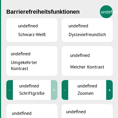
Barrierefreiheitsfunktionen
undefin
undefined
undefined
Schwarz-Weiß
Dyslexiefreundlich
undefined
undefined
Umgekehrter
Weicher Kontrast
Kontrast
undefined
undefined
-
+
-
+
Schriftgröße
Zoomen
undefined
SIE SIND HIER :
Accueil
>
Qualifizierte Hausverwaltungen und
undefined
Entsorgungsdienstleister