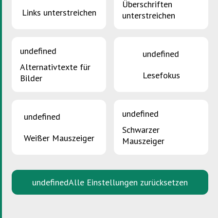
Überschriften
Links unterstreichen
unterstreichen
SDK Residenzen
undefined
undefined
Allgemeiner Überblick
Alternativtexte für
Lesefokus
Bilder
Das Angebot der SDK für Residenzen
SDK Simulator
undefined
Ressourcenschleuse
undefined
Schwarzer
Lizenzierte Hausverwaltungen und
Weißer Mauszeiger
Dienstleister
Mauszeiger
Qualifizierte Hausverwaltungen und
Entsorgungsdienstleister
undefined
Alle Einstellungen zurücksetzen
Residenzen mit dem SDK-Label
Schulungen
Downloads