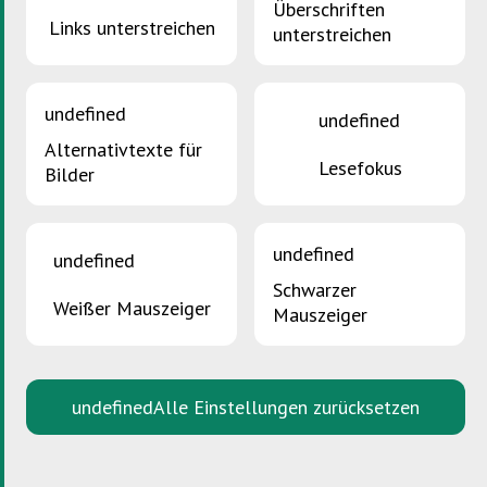
Überschriften
Links unterstreichen
unterstreichen
SDK Residenzen
undefined
Allgemeiner Überblick
undefined
Alternativtexte für
Das Angebot der SDK für Residenzen
Lesefokus
Bilder
SDK Simulator
Ressourcenschleuse
undefined
undefined
Lizenzierte Hausverwaltungen und
Dienstleister
Schwarzer
Weißer Mauszeiger
Mauszeiger
Qualifizierte Hausverwaltungen und
Entsorgungsdienstleister
Residenzen mit dem SDK-Label
undefined
Alle Einstellungen zurücksetzen
Schulungen
Downloads