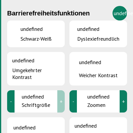
Barrierefreiheitsfunktionen
undefin
undefined
undefined
Schwarz-Weiß
Dyslexiefreundlich
undefined
undefined
Umgekehrter
Weicher Kontrast
Kontrast
undefined
undefined
-
+
-
+
Schriftgröße
Zoomen
undefined
SIE SIND HIER :
Accueil
>
Das Angebot der SDK für Residenzen
undefined