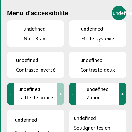
Menu d'accessibilité
undefin
undefined
undefined
Noir-Blanc
Mode dyslexie
undefined
undefined
Contraste inversé
Contraste doux
undefined
undefined
-
+
-
+
Taille de police
Zoom
undefined
undefined
VOUS ÊTES ICI :
Accueil
>
L’offre de la SDK en résidence
Souligner les en-