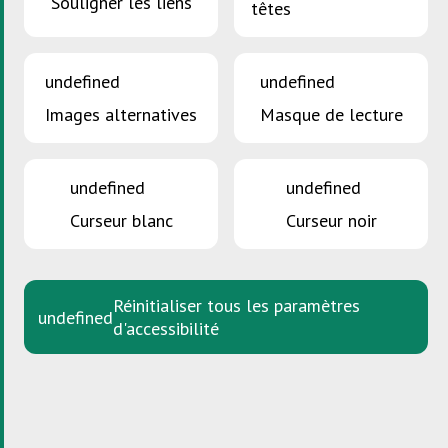
Souligner les liens
têtes
SDK Residenzen
undefined
undefined
Aperçu général
Images alternatives
Masque de lecture
L’offre de la SDK en résidence
Simulateur SDK
undefined
undefined
Poubelle intelligente
Curseur blanc
Curseur noir
Syndics et prestataires avec licence
Syndics et prestataires de collecte
qualifiés
Réinitialiser tous les paramètres
undefined
d'accessibilité
Résidences ayant le label SDK
Formations
Downloads