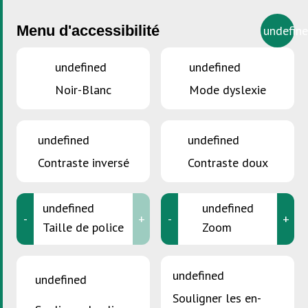
Menu d'accessibilité
undefin
undefined
undefined
Noir-Blanc
Mode dyslexie
VOUS ÊTES ICI :
Accueil
>
Supports de stockage et moyens
d’impression
undefined
undefined
Supports de stockage et
Contraste inversé
Contraste doux
moyens d'impression
undefined
undefined
-
+
-
+
Taille de police
Zoom
undefined
undefined
Souligner les en-