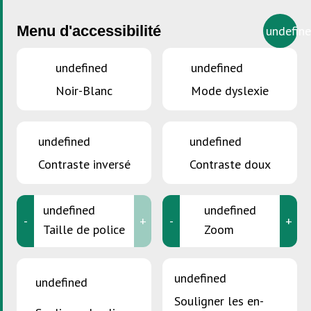
Menu d'accessibilité
undefin
undefined
undefined
Noir-Blanc
Mode dyslexie
VOUS ÊTES ICI :
Accueil
>
Emballages contaminés par des
substances nocives
undefined
undefined
Emballages contaminés
Contraste inversé
Contraste doux
par des substances nocives
undefined
undefined
-
+
-
+
Taille de police
Zoom
undefined
undefined
Souligner les en-