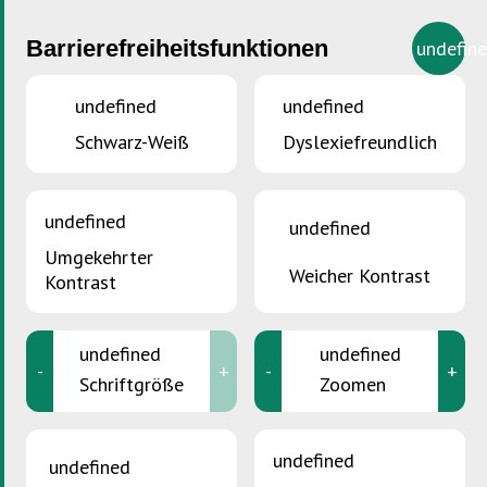
Barrierefreiheitsfunktionen
undefin
undefined
undefined
Schwarz-Weiß
Dyslexiefreundlich
SIE SIND HIER :
Accueil
>
Altprodukte aus Handwerk –
Kfz/Mechanik/Oberflächen
undefined
undefined
Altprodukte aus Handwerk
Umgekehrter
-
Weicher Kontrast
Kontrast
Kfz/Mechanik/Oberflächen
undefined
undefined
-
+
-
+
Schriftgröße
Zoomen
undefined
undefined