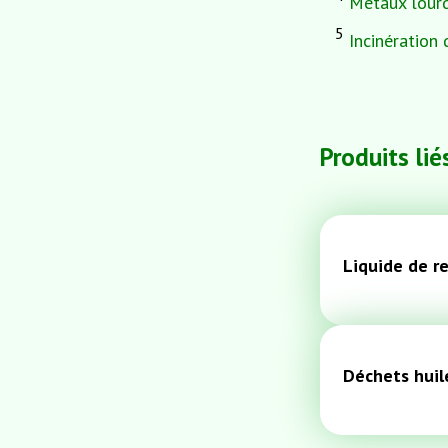
Métaux lour
5
Incinération
Produits lié
Liquide de r
Déchets huil