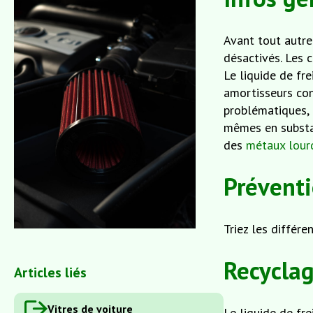
Avant tout autre
désactivés. Les 
Le liquide de fr
amortisseurs con
problématiques, t
mêmes en substan
des
métaux lour
Préventi
Triez les différe
Recyclag
Articles liés
Vitres de voiture
Le liquide de fre