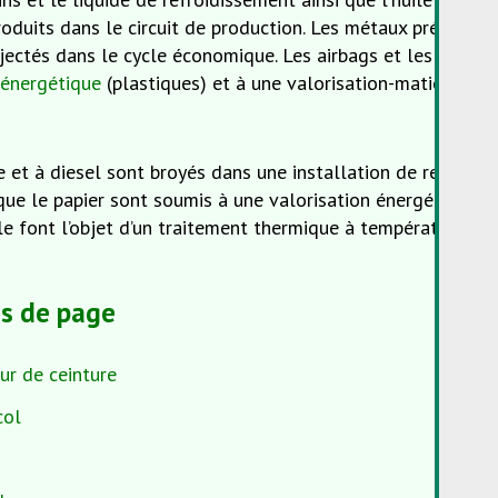
troduits dans le circuit de production. Les métaux précieu
njectés dans le cycle économique. Les airbags et les préte
 énergétique
(plastiques) et à une valorisation-matière (mé
le et à diesel sont broyés dans une installation de recyclag
que le papier sont soumis à une valorisation énergétique. Le
ile font l’objet d’un traitement thermique à température éle
s de page
ur de ceinture
col