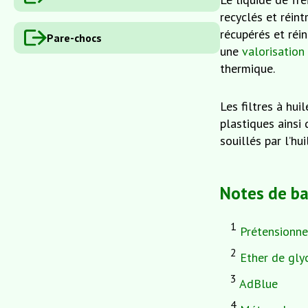
recyclés et réin
récupérés et réi
Pare-chocs
une
valorisation
thermique.
Les filtres à hui
plastiques ainsi 
souillés par l’hu
Notes de ba
1
Prétensionne
2
Ether de gly
3
AdBlue
4