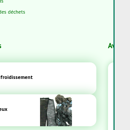
ds
 des déchets
s
Averti
efroidissement
eux