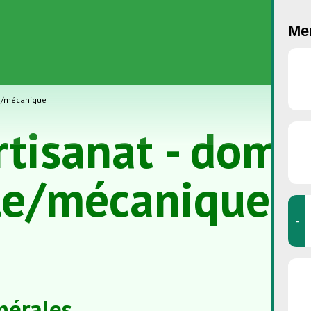
Men
le/mécanique
rtisanat - doma
le/mécanique
-
nérales