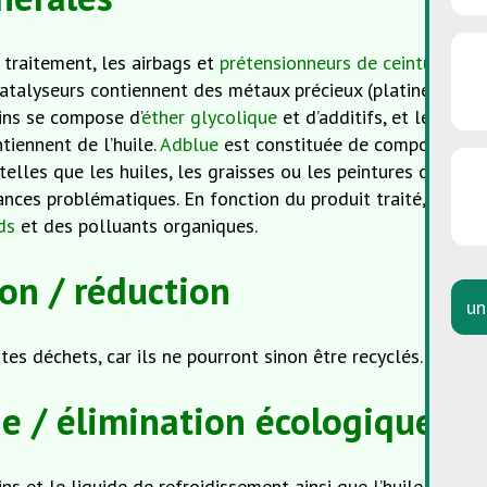
 traitement, les airbags et
prétensionneurs de ceintures
doi
catalyseurs contiennent des métaux précieux (platine, rhodiu
eins se compose d’
éther glycolique
et d’additifs, et le liqui
tiennent de l’huile.
Adblue
est constituée de composés d’ur
elles que les huiles, les graisses ou les peintures ou qui 
ces problématiques. En fonction du produit traité, les déc
ds
et des polluants organiques.
on / réduction
un
ntes déchets, car ils ne pourront sinon être recyclés.
e / élimination écologique
ins et le liquide de refroidissement ainsi que l’huile et l